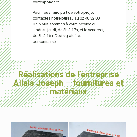
correspondant.
Pour nous faire part de votre projet,
contactez notre bureau au 02 40 82 00
87. Nous sommes à votre service du
lundi au jeudi, de 8h à 17h, et le vendredi,
de 8h à 16h. Devis gratuit et
personnalisé.
Réalisations de l’entreprise
Allais Joseph – fournitures et
matériaux