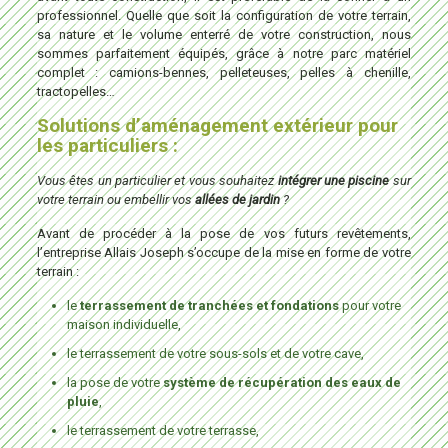
professionnel. Quelle que soit la configuration de votre terrain,
sa nature et le volume enterré de votre construction, nous
sommes parfaitement équipés, grâce à notre parc matériel
complet : camions-bennes, pelleteuses, pelles à chenille,
tractopelles…
Solutions d’aménagement extérieur pour
les particuliers :
Vous êtes un particulier et vous souhaitez
intégrer une piscine
sur
votre terrain ou embellir vos
allées de jardin
?
Avant de procéder à la pose de vos futurs revêtements,
l’entreprise Allais Joseph s’occupe de la mise en forme de votre
terrain :
le
terrassement de tranchées et fondations
pour votre
maison individuelle,
le terrassement de votre sous-sols et de votre cave,
la pose de votre
système de récupération des eaux de
pluie
,
le terrassement de votre terrasse,