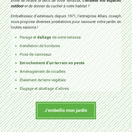
Envie de refaire la déco de votre terrasse, d’
embellir vos espaces
outdoor
et de donner du cachet à votre habitat ?
Embellisseur d’extérieurs depuis 1971, l’entreprise Allais Joseph
vous propose diverses prestations pour savourer votre jardin en
toutes saisons !
Pavage et
dallage
de votre terrasse
Installation de bordures
Pose de caniveaux
Enrochement d’un terrain en pente
Aménagement de rocailles
Étalement de terre végétale
Élagage et abattage d’arbres