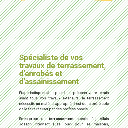
Spécialiste de vos
travaux de terrassement,
d’enrobés et
d’assainissement
Étape indispensable pour bien préparer votre terrain
avant tous vos travaux extérieurs, le terrassement
nécessite un matériel approprié, il est donc préférable
de le faire réaliser par des professionnels.
Entreprise
de
terrassement
spécialisée, Allais
Joseph intervient aussi bien pour les maisons,