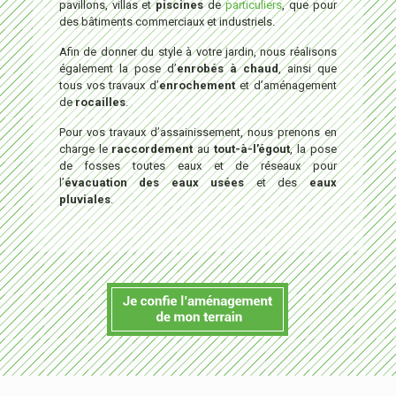
pavillons, villas et
piscines
de
particuliers
, que pour
des bâtiments commerciaux et industriels.
Afin de donner du style à votre jardin, nous réalisons
également la pose d’
enrobés à chaud
, ainsi que
tous vos travaux d’
enrochement
et d’aménagement
de
rocailles
.
Pour vos travaux d’assainissement, nous prenons en
charge le
raccordement
au
tout-à-l’égout
, la pose
de fosses toutes eaux et de réseaux pour
l’
évacuation des eaux usées
et des
eaux
pluviales
.